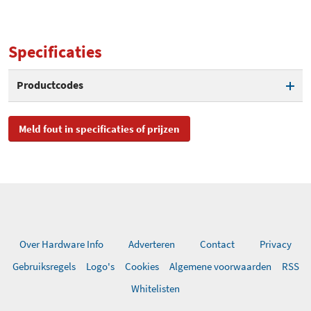
Specificaties
Productcodes
SKU
25008900, 08900
Meld fout in specificaties of prijzen
EAN
8717185629002
Toegevoegd aan Hardware
vrijdag 12 november 2021
Info
Over Hardware Info
Adverteren
Contact
Privacy
Gebruiksregels
Logo's
Cookies
Algemene voorwaarden
RSS
Whitelisten