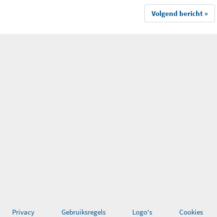
Volgend bericht »
Privacy
Gebruiksregels
Logo's
Cookies