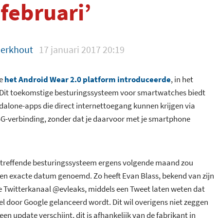
februari’
Berkhout
17 januari 2017 20:19
le
het Android Wear 2.0 platform introduceerde
, in het
n. Dit toekomstige besturingssysteem voor smartwatches biedt
alone-apps die direct internettoegang kunnen krijgen via
 4G-verbinding, zonder dat je daarvoor met je smartphone
betreffende besturingssysteem ergens volgende maand zou
een exacte datum genoemd. Zo heeft Evan Blass, bekend van zijn
 Twitterkanaal @evleaks, middels een Tweet laten weten dat
eel door Google gelanceerd wordt. Dit wil overigens niet zeggen
en update verschijnt, dit is afhankelijk van de fabrikant in