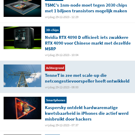
TSMC’s 1nm-node moet tegen 2030 chips
met 1 biljoen transistors mogelijk maken
vrijdag 29-12-2023 - 12:29
3D-chips
Nvidia RTX 4090 D officieel: iets zwakkere
RTX 4090 voor Chinese markt met dezelfde
MSRP
vrijdag 29-12-2023 - 10:04
Achtergrond
TenneT in zee met scale-up die
netcongestievoorspeller heeft ontwikkeld
vrijdag 29-12-2023 - 08:00
Smartphones
Kaspersky ontdekt hardwarematige
kwetsbaarheid in iPhones die actief werd
misbruikt door hackers
vrijdag 29-12-2023 - 07:37