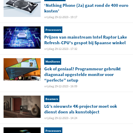
‘Nothing Phone (2a) gaat rond de 400 euro
kosten’
vrijdag 29-12-2023 - 19:17
Processors
Prijzen van mainstream Intel Raptor Lake
Refresh-CPU's gespot bij Spaanse winkel
vrijdag 29-12-2023 - 17:32
Monitoren
Gek of geniaal? Programmeur gebruikt
diagonaal opgestelde monitor voor
“perfecte” setup
vrijdag 29-12-2023 - 16:09
Beamers
LG’s nieuwste 4K-projector moet ook
dienst doen als kunstobject
vrijdag 29-12-2023 - 14:24
Processors