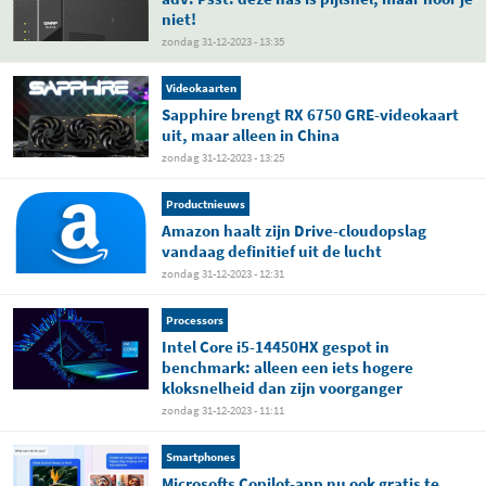
niet!
zondag 31-12-2023 - 13:35
Videokaarten
Sapphire brengt RX 6750 GRE-videokaart
uit, maar alleen in China
zondag 31-12-2023 - 13:25
Productnieuws
Amazon haalt zijn Drive-cloudopslag
vandaag definitief uit de lucht
zondag 31-12-2023 - 12:31
Processors
Intel Core i5-14450HX gespot in
benchmark: alleen een iets hogere
kloksnelheid dan zijn voorganger
zondag 31-12-2023 - 11:11
Smartphones
Microsofts Copilot-app nu ook gratis te