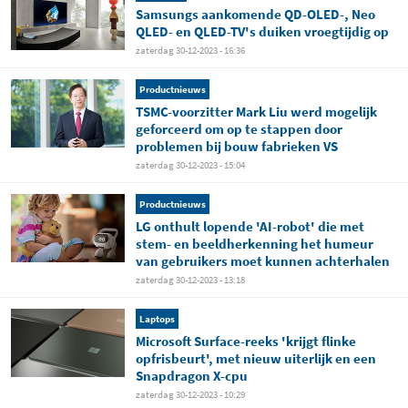
Samsungs aankomende QD-OLED-, Neo
QLED- en QLED-TV's duiken vroegtijdig op
zaterdag 30-12-2023 - 16:36
Productnieuws
TSMC-voorzitter Mark Liu werd mogelijk
geforceerd om op te stappen door
problemen bij bouw fabrieken VS
zaterdag 30-12-2023 - 15:04
Productnieuws
LG onthult lopende 'AI-robot' die met
stem- en beeldherkenning het humeur
van gebruikers moet kunnen achterhalen
zaterdag 30-12-2023 - 13:18
Laptops
Microsoft Surface-reeks 'krijgt flinke
opfrisbeurt', met nieuw uiterlijk en een
Snapdragon X-cpu
zaterdag 30-12-2023 - 10:29