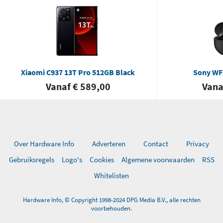
Xiaomi C937 13T Pro 512GB Black
Sony WF
Vanaf € 589,00
Vana
Over Hardware Info
Adverteren
Contact
Privacy
Gebruiksregels
Logo's
Cookies
Algemene voorwaarden
RSS
Whitelisten
Hardware Info, © Copyright 1998-2024 DPG Media B.V., alle rechten
voorbehouden.