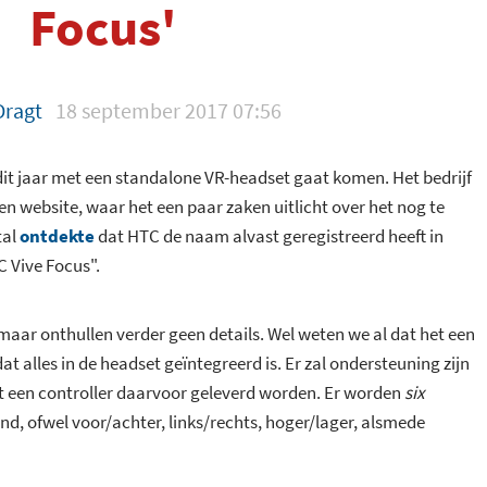
Focus'
Dragt
18 september 2017 07:56
dit jaar met een standalone VR-headset gaat komen. Het bedrijf
gen website, waar het een paar zaken uitlicht over het nog te
tal
ontdekte
dat HTC de naam alvast geregistreerd heeft in
C Vive Focus".
 maar onthullen verder geen details. Wel weten we al dat het een
 alles in de headset geïntegreerd is. Er zal ondersteuning zijn
 een controller daarvoor geleverd worden. Er worden
six
d, ofwel voor/achter, links/rechts, hoger/lager, alsmede