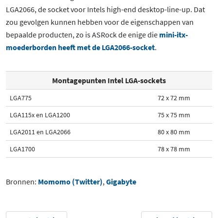
LGA2066, de socket voor Intels high-end desktop-line-up. Dat
zou gevolgen kunnen hebben voor de eigenschappen van
bepaalde producten, zo is ASRock de enige die
mini-itx-
moederborden heeft met de LGA2066-socket
.
Montagepunten Intel LGA-sockets
LGA775
72 x 72 mm
LGA115x en LGA1200
75 x 75 mm
LGA2011 en LGA2066
80 x 80 mm
LGA1700
78 x 78 mm
Bronnen:
Momomo (Twitter)
,
Gigabyte