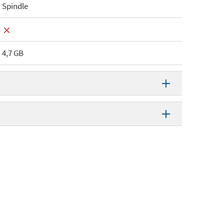
Spindle
4,7 GB
DVD+R
16 x
404, 4260057125057
25 stuks
60057125057
Spindle
jdag 10 oktober 2014