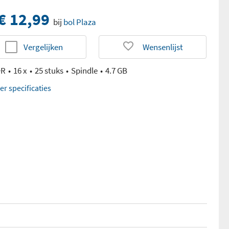
€ 12,99
bij
bol Plaza
Vergelijken
Wensenlijst
+R
16 x
25 stuks
Spindle
4.7 GB
er specificaties