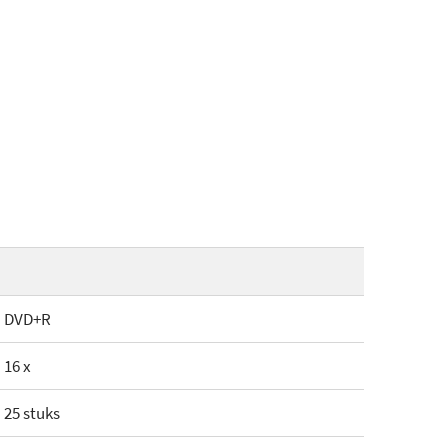
DVD+R
16 x
25 stuks