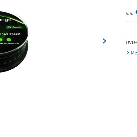
v.a.
DVD
Me