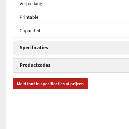
Verpakking
Printable
Capaciteit
Specificaties
Type discs
Productcodes
Snelheid
SKU
MR
Meld fout in specificaties of prijzen
Aantal discs
EAN
42
Verpakking
Toegevoegd aan Hardware Info
vri
Printable