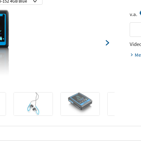
v.a.
Vide
Me