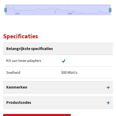
2015
2015
2020
2020
Specificaties
Belangrijkste specificaties
Kit van twee adapters
Snelheid
500 Mbit/s
Kenmerken
Kit van twee adapters
Productcodes
Gewicht
75 gram
SKU
20002661, FRITZ 510E SET