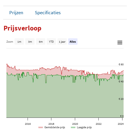
Prijzen
Specificaties
Prijsverloop
Zoom
1m
3m
6m
YTD
1 jaar
Alles
€ 60
€ 40
€ 20
€ 0
2016
2018
2020
2022
2024
Gemiddelde prijs
Laagste prijs