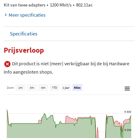
Kit van twee adapters
1200 Mbit/s
802.11ac
Meer specificaties
Specificaties
Prijsverloop
Dit product is niet (meer) verkrijgbaar bij de bij Hardware
Info aangesloten shops.
Zoom
1m
3m
6m
YTD
1 jaar
Alles
€ 300
€ 200