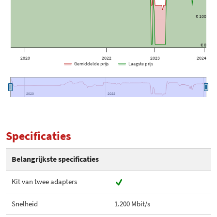
€ 100
€ 0
2020
2022
2023
2024
Gemiddelde prijs
Laagste prijs
2020
2020
2022
2022
Specificaties
Belangrijkste specificaties
Kit van twee adapters
Snelheid
1.200 Mbit/s