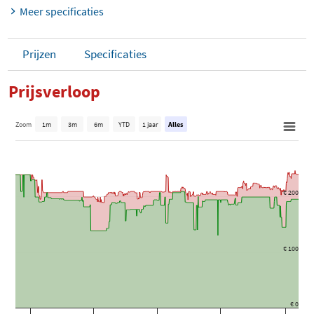
Meer specificaties
Prijzen
Specificaties
Prijsverloop
Zoom
1m
3m
6m
YTD
1 jaar
Alles
€ 200
€ 100
€ 0