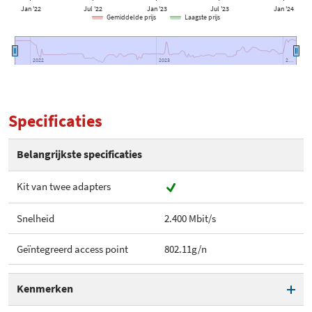
Jan '22
Jul '22
Jan '23
Jul '23
Jan '24
Gemiddelde prijs
Laagste prijs
2022
2022
2023
2023
2…
2…
Specificaties
Belangrijkste specificaties
Kit van twee adapters
Snelheid
2.400 Mbit/s
Geïntegreerd access point
802.11g/n
Kenmerken