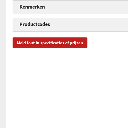
Kenmerken
Kit van twee adapters
Productcodes
Gewicht
SKU
08
Meld fout in specificaties of prijzen
QoS
EAN
42
Snelheid
Toegevoegd aan Hardware Info
do
Geïntegreerd stopcontact
Geïntegreerd access point
Opgegeven stroomverbruik
Kleur