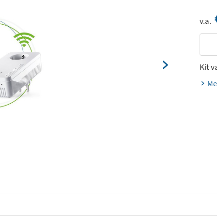
v.a.
Kit 
Me