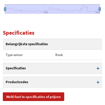
2023
2023
2024
2024
Specificaties
Belangrijkste specificaties
Type sensor
Rook
Specificaties
Type sensor
Rook
Productcodes
SKU
FA6120-INT
Meld fout in specificaties of prijzen
EAN
0816317006402