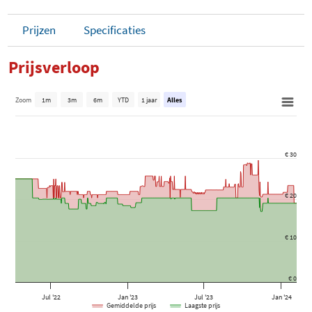
Prijzen
Specificaties
Prijsverloop
Zoom
1m
3m
6m
YTD
1 jaar
Alles
€ 30
€ 20
€ 10
€ 0
Jul '22
Jan '23
Jul '23
Jan '24
Gemiddelde prijs
Laagste prijs