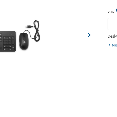
v.a.
Desk
Me