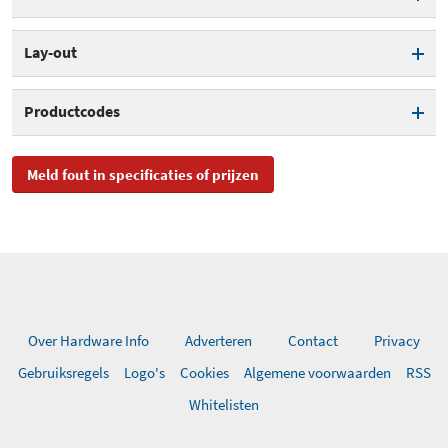
Aansluiting USB
Mechanisch toetsenbord
Lay-out
Kleur
Zwart
Afstand tussen toetsen
1,5 mm
Indeling
Qwerty US / ANSI
Productcodes
SKU
64847
Meld fout in specificaties of prijzen
EAN
5707119047043
Toegevoegd aan Hardware
vrijdag 16 september 2022
Info
Over Hardware Info
Adverteren
Contact
Privacy
Gebruiksregels
Logo's
Cookies
Algemene voorwaarden
RSS
Whitelisten