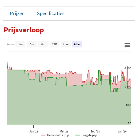
Prijzen
Specificaties
Prijsverloop
Zoom
1m
3m
6m
YTD
1 jaar
Alles
€ 150
€ 100
€ 50
€ 0
Jan '23
Mei '23
Sep '23
Jan '24
Gemiddelde prijs
Laagste prijs