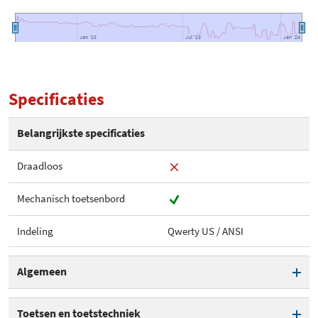
Jan '23
Jan '23
Jul '23
Jul '23
Jan '24
Jan '24
Specificaties
Belangrijkste specificaties
Draadloos
Mechanisch toetsenbord
Indeling
Qwerty US / ANSI
Algemeen
Draadloos
Toetsen en toetstechniek