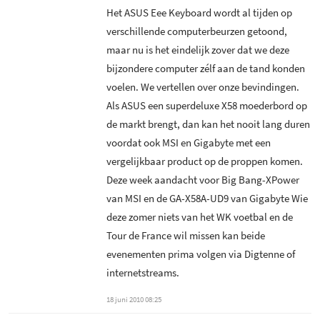
Opnemen als AVI met codec
Composiet ingang
Het ASUS Eee Keyboard wordt al tijden op
naar keuze
verschillende computerbeurzen getoond,
Geschikt voor MPEG2 HD
maar nu is het eindelijk zover dat we deze
Opnemen als DivX
zenders
bijzondere computer zélf aan de tand konden
Opnemen als WMV
voelen. We vertellen over onze bevindingen.
Geschikt voor H.264 HD
zenders
Als ASUS een superdeluxe X58 moederbord op
Opnemen als MP4
de markt brengt, dan kan het nooit lang duren
Compatible met Windows
voordat ook MSI en Gigabyte met een
Media Center
DVD-authoring
vergelijkbaar product op de proppen komen.
Gecodeerde zenders in Media
Deze week aandacht voor Big Bang-XPower
Center
van MSI en de GA-X58A-UD9 van Gigabyte Wie
deze zomer niets van het WK voetbal en de
BDA Driver
Tour de France wil missen kan beide
evenementen prima volgen via Digtenne of
internetstreams.
18 juni 2010 08:25