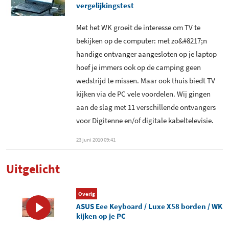
Versie 1
vergelijkingstest
EPG - Internet
Common Interface slot - CI+
Met het WK groeit de interesse om TV te
Teletekst
bekijken op de computer: met zo&#8217;n
Optioneel Common Interface
handige ontvanger aangesloten op je laptop
slot
Dual tuner support
hoef je immers ook op de camping geen
Ingebouwde CA module
-
wedstrijd te missen. Maar ook thuis biedt TV
Snelscan profielen
beschikbaar
kijken via de PC vele voordelen. Wij gingen
Afstandsbediening
aan de slag met 11 verschillende ontvangers
meegeleverd
Mogelijkheid om MPEG2
voor Digitenne en/of digitale kabeltelevisie.
decoder te kiezen
Aantal knoppen
32
23 juni 2010 09:41
afstandsbediening
Mogelijkheid om H.264
decoder te kiezen
Uitgelicht
DVB-T - Antenne meegeleverd
Directe digitale opname -
.MPG
DVB-T - Antenne voeding
Overig
ASUS Eee Keyboard / Luxe X58 borden / WK
Directe digitale opname - .TS
S-Video ingang
kijken op je PC