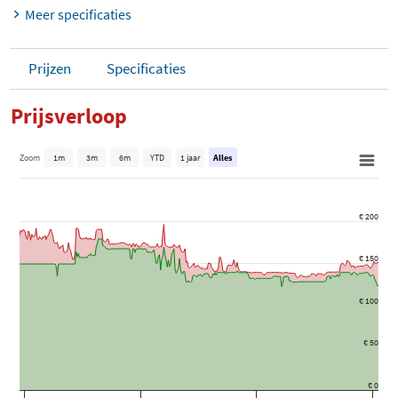
Meer specificaties
Prijzen
Specificaties
Prijsverloop
Zoom
1m
3m
6m
YTD
1 jaar
Alles
€ 200
€ 150
€ 100
€ 50
€ 0