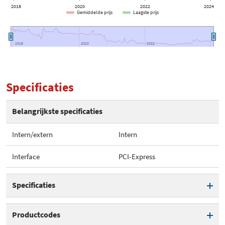
2018
2020
2022
2024
Gemiddelde prijs
Laagste prijs
2018
2018
2020
2020
2022
2022
Specificaties
Belangrijkste specificaties
Intern/extern
Intern
Interface
PCI-Express
Specificaties
Intern/extern
Intern
Productcodes