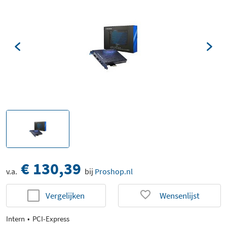
€ 130,39
v.a.
bij
Proshop.nl
Vergelijken
Wensenlijst
Intern
PCI-Express