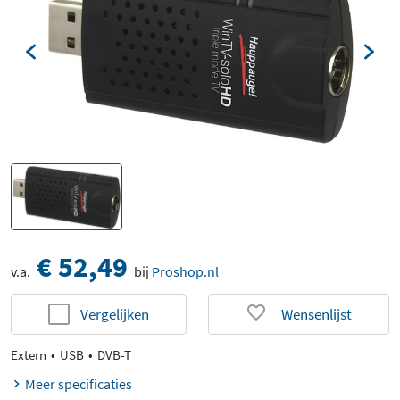
€ 52,49
v.a.
bij
Proshop.nl
Vergelijken
Wensenlijst
Extern
USB
DVB-T
Meer specificaties