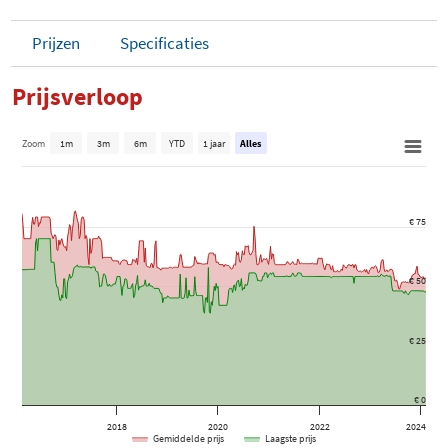
Prijzen
Specificaties
Prijsverloop
Zoom
1m
3m
6m
YTD
1 jaar
Alles
€ 75
€ 50
€ 25
€ 0
2018
2020
2022
2024
Gemiddelde prijs
Laagste prijs