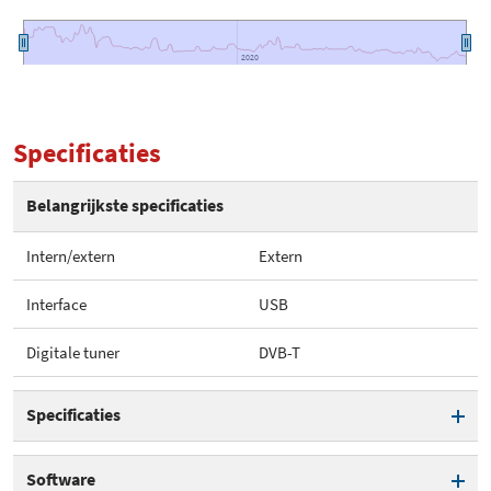
2020
2020
Specificaties
Belangrijkste specificaties
Intern/extern
Extern
Interface
USB
Digitale tuner
DVB-T
Specificaties
Intern/extern
Extern
Software