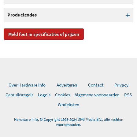
Interface
USB
Teletekst
Productcodes
Digitale tuner
DVB-T
SKU
1589, 01589, 3526313
Afstandsbediening
Meld fout in specificaties of prijzen
meegeleverd
EAN
0785428015897
Toegevoegd aan Hardware
woensdag 17 februari 2016
Info
Over Hardware Info
Adverteren
Contact
Privacy
Gebruiksregels
Logo's
Cookies
Algemene voorwaarden
RSS
Whitelisten
Hardware Info, © Copyright 1998-2024 DPG Media B.V., alle rechten
voorbehouden.