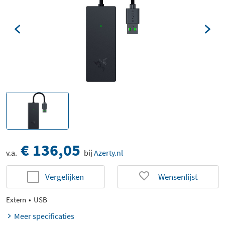
€ 136,05
v.a.
bij
Azerty.nl
Vergelijken
Wensenlijst
Extern
USB
Meer specificaties