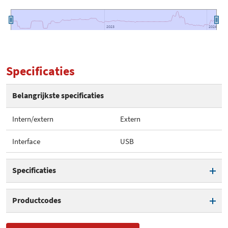
2023
2023
2024
2024
Specificaties
Belangrijkste specificaties
Intern/extern
Extern
Interface
USB
Specificaties
Intern/extern
Extern
Productcodes
Interface
USB
SKU
RZ20-04140100-R3M1