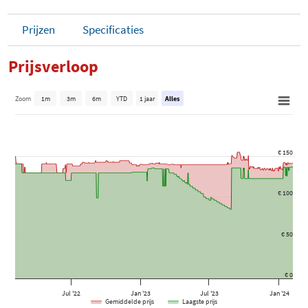
Prijzen
Specificaties
Prijsverloop
Zoom
1m
3m
6m
YTD
1 jaar
Alles
€ 150
€ 100
€ 50
€ 0
Jul '22
Jan '23
Jul '23
Jan '24
Gemiddelde prijs
Laagste prijs