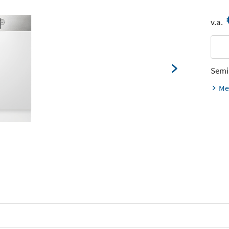
v.a.
Semi
Me