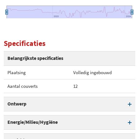
2023
2023
2024
2024
Specificaties
Belangrijkste specificaties
Plaatsing
Volledig ingebouwd
Aantal couverts
12
Ontwerp
Plaatsing
Volledig ingebouwd
Energie/Milieu/Hygiëne
Binnenverlichting
Theoretisch energieverbruik
0,92 kWh