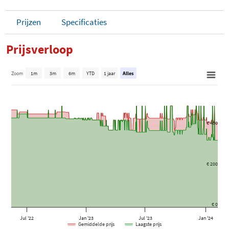
Prijzen
Specificaties
Prijsverloop
Zoom
1m
3m
6m
YTD
1 jaar
Alles
€ 400
€ 200
€ 0
Jul '22
Jan '23
Jul '23
Jan '24
Gemiddelde prijs
Laagste prijs