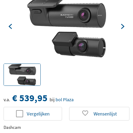
€ 539,95
v.a.
bij
bol Plaza
Vergelijken
Wensenlijst
Dashcam