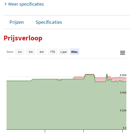
Meer specificaties
Prijzen
Specificaties
Prijsverloop
Zoom
1m
3m
6m
YTD
1 jaar
Alles
€ 600
€ 400
€ 200
€ 0