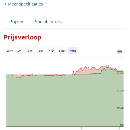
Meer specificaties
Prijzen
Specificaties
Prijsverloop
Zoom
1m
3m
6m
YTD
1 jaar
Alles
€ 300
€ 200
€ 100
€ 0