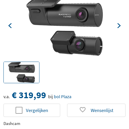
€ 319,99
v.a.
bij
bol Plaza
Vergelijken
Wensenlijst
Dashcam