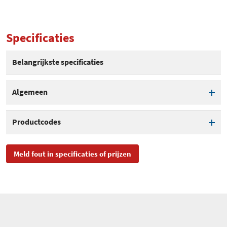
Specificaties
Belangrijkste specificaties
Algemeen
Afmeting - hoogte
6 cm
Productcodes
Afmeting - breedte
26 cm
SKU
CAM401
Meld fout in specificaties of prijzen
Afmeting - diepte
26 cm
EAN
8714505042053
Gewicht
660 gram
Toegevoegd aan Hardware
vrijdag 21 september 2018
Info
LCD scherm diagonaal
4,3 cm
Touchscreen