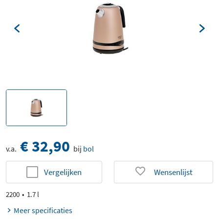
€ 32,90
v.a.
bij
bol
Vergelijken
Wensenlijst
2200
1.7 l
Meer specificaties