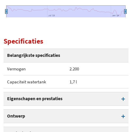
Jul '23
Jul '23
Jan '24
Jan '24
Specificaties
Belangrijkste specificaties
Vermogen
2.200
Capaciteit watertank
1,7 l
Eigenschapen en prestaties
Vermogen
2.200
Ontwerp
Capaciteit watertank
1,7 l