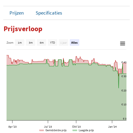
Prijzen
Specificaties
Prijsverloop
Zoom
1m
3m
6m
YTD
1 jaar
Alles
€ 40
€ 30
€ 20
€ 10
€ 0
Apr '23
Jul '23
Okt '23
Jan '24
Gemiddelde prijs
Laagste prijs