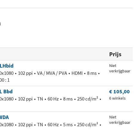
n
Prijs
LHbid
Niet
verkrijgbaar
0x1080
102 ppi
VA / MVA / PVA
HDMI
8 ms
00 : 1
L Bbd
€ 105,00
0x1080
102 ppi
TN
60 Hz
8 ms
250 cd/m²
6 winkels
WDA
Niet
verkrijgbaar
0x1080
102 ppi
TN
60 Hz
5 ms
250 cd/m²