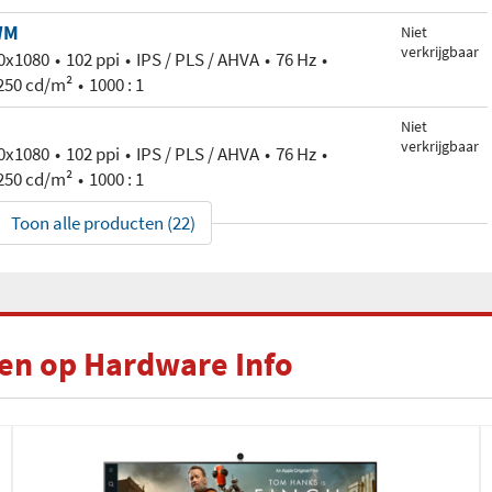
WM
Niet
verkrijgbaar
0x1080
102 ppi
IPS / PLS / AHVA
76 Hz
250 cd/m²
1000 : 1
Niet
verkrijgbaar
0x1080
102 ppi
IPS / PLS / AHVA
76 Hz
250 cd/m²
1000 : 1
Toon alle producten (22)
len op Hardware Info