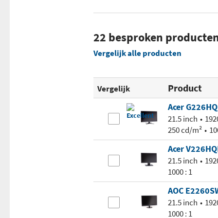
22 besproken producte
Vergelijk alle producten
Product
Vergelijk
Acer G226HQ
21.5 inch
192
250 cd/m²
10
Acer V226HQ
21.5 inch
192
1000 : 1
AOC E2260S
21.5 inch
192
1000 : 1