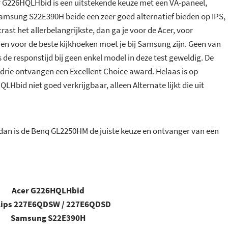
er G226HQLHbid is een uitstekende keuze met een VA-paneel,
Samsung S22E390H beide een zeer goed alternatief bieden op IPS,
trast het allerbelangrijkste, dan ga je voor de Acer, voor
 en voor de beste kijkhoeken moet je bij Samsung zijn. Geen van
is de responstijd bij geen enkel model in deze test geweldig. De
le drie ontvangen een Excellent Choice award. Helaas is op
bid niet goed verkrijgbaar, alleen Alternate lijkt die uit
, dan is de Benq GL2250HM de juiste keuze en ontvanger van een
Acer G226HQLHbid
lips 227E6QDSW / 227E6QDSD
Samsung S22E390H