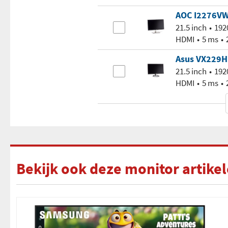
AOC I2276V
21.5 inch
192
HDMI
5 ms
Asus VX229H
21.5 inch
192
HDMI
5 ms
Bekijk ook deze monitor artike