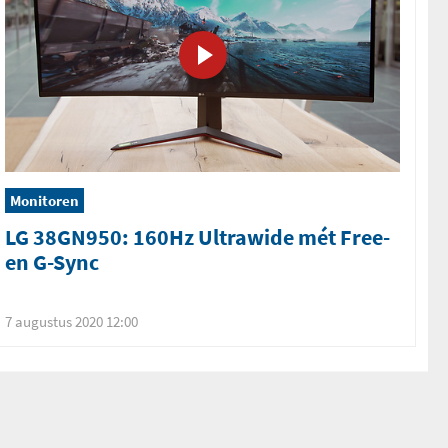
Monitoren
LG 38GN950: 160Hz Ultrawide mét Free-
en G-Sync
7 augustus 2020 12:00