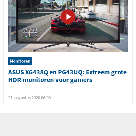
Monitoren
ASUS XG438Q en PG43UQ: Extreem grote
HDR-monitoren voor gamers
21 augustus 2020 06:00