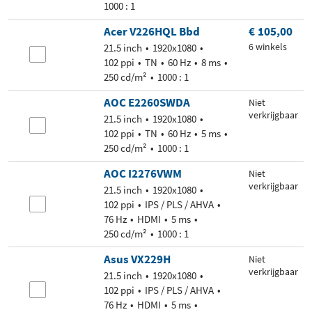
1000 : 1
Acer V226HQL Bbd
€ 105,00
6 winkels
21.5 inch
1920x1080
102 ppi
TN
60 Hz
8 ms
250 cd/m²
1000 : 1
AOC E2260SWDA
Niet
verkrijgbaar
21.5 inch
1920x1080
102 ppi
TN
60 Hz
5 ms
250 cd/m²
1000 : 1
AOC I2276VWM
Niet
verkrijgbaar
21.5 inch
1920x1080
102 ppi
IPS / PLS / AHVA
76 Hz
HDMI
5 ms
250 cd/m²
1000 : 1
Asus VX229H
Niet
verkrijgbaar
21.5 inch
1920x1080
102 ppi
IPS / PLS / AHVA
76 Hz
HDMI
5 ms