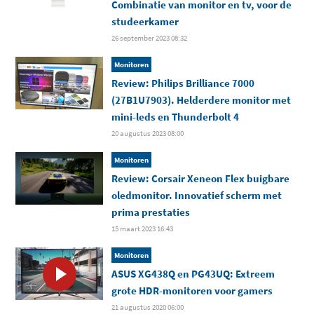
Combinatie van monitor en tv, voor de
studeerkamer
26 september 2023 08:32
Monitoren
Review: Philips Brilliance 7000
(27B1U7903). Helderdere monitor met
mini-leds en Thunderbolt 4
20 augustus 2023 08:00
Monitoren
Review: Corsair Xeneon Flex buigbare
oledmonitor. Innovatief scherm met
prima prestaties
15 maart 2023 16:43
Monitoren
ASUS XG438Q en PG43UQ: Extreem
grote HDR-monitoren voor gamers
21 augustus 2020 06:00