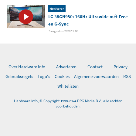
Monitoren
LG 38GN950: 160Hz Ultrawide mét Free-
en G-Sync
7 augustus 2020 12:00
Over Hardware Info
Adverteren
Contact
Privacy
Gebruiksregels
Logo's
Cookies
Algemene voorwaarden
RSS
Whitelisten
Hardware Info, © Copyright 1998-2024 DPG Media B.V., alle rechten
voorbehouden.
0