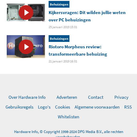
Behuizingen
Kijkersvragen: Dit wilden jullie weten
over PC behuizingen
25 januari 2019 15:01
Behuizingen
Riotoro Morpheus review:
transformeerbare behuizing
21 januari 2019 16:01
Over Hardware Info
Adverteren
Contact
Privacy
Gebruiksregels
Logo's
Cookies
Algemene voorwaarden
RSS
Whitelisten
Hardware Info, © Copyright 1998-2024 DPG Media B.V., alle rechten
voorbehouden.