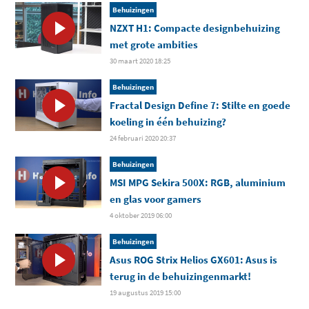
Behuizingen
NZXT H1: Compacte designbehuizing
met grote ambities
30 maart 2020 18:25
Behuizingen
Fractal Design Define 7: Stilte en goede
koeling in één behuizing?
24 februari 2020 20:37
Behuizingen
MSI MPG Sekira 500X: RGB, aluminium
en glas voor gamers
4 oktober 2019 06:00
Behuizingen
Asus ROG Strix Helios GX601: Asus is
terug in de behuizingenmarkt!
19 augustus 2019 15:00