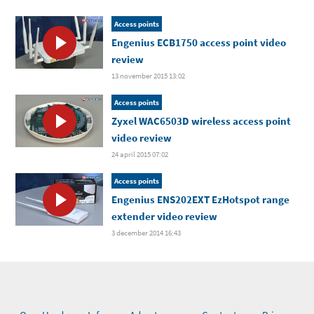
Access points
Engenius ECB1750 access point video
review
13 november 2015 13:02
Access points
Zyxel WAC6503D wireless access point
video review
24 april 2015 07:02
Access points
Engenius ENS202EXT EzHotspot range
extender video review
3 december 2014 16:43