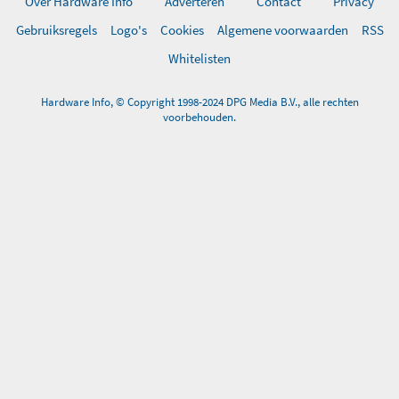
Over Hardware Info
Adverteren
Contact
Privacy
Gebruiksregels
Logo's
Cookies
Algemene voorwaarden
RSS
Whitelisten
Hardware Info, © Copyright 1998-2024 DPG Media B.V., alle rechten
voorbehouden.
0