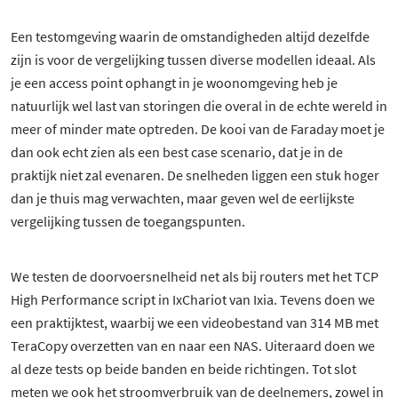
Een testomgeving waarin de omstandigheden altijd dezelfde
zijn is voor de vergelijking tussen diverse modellen ideaal. Als
je een access point ophangt in je woonomgeving heb je
natuurlijk wel last van storingen die overal in de echte wereld in
meer of minder mate optreden. De kooi van de Faraday moet je
dan ook echt zien als een best case scenario, dat je in de
praktijk niet zal evenaren. De snelheden liggen een stuk hoger
dan je thuis mag verwachten, maar geven wel de eerlijkste
vergelijking tussen de toegangspunten.
9 besproken producten
We testen de doorvoersnelheid net als bij routers met het TCP
High Performance script in IxChariot van Ixia. Tevens doen we
een praktijktest, waarbij we een videobestand van 314 MB met
TeraCopy overzetten van en naar een NAS. Uiteraard doen we
al deze tests op beide banden en beide richtingen. Tot slot
meten we ook het stroomverbruik van de deelnemers, zowel in