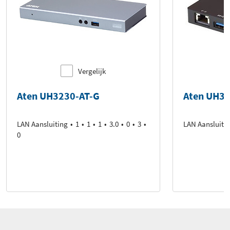
Vergelijk
Aten UH3230-AT-G
Aten UH3
LAN Aansluiting
1
1
1
3.0
0
3
LAN Aansluiti
0