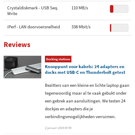
USB Type-C
1
Crystaldiskmark - USB Seq.
110 MB/s
Write
USB Type-C versie
3.0
iPerf - LAN doorvoersnelheid
338 Mbit/s
Aantal USB 2.0 poorten
0
Aantal USB 3.0 poorten
3
Reviews
Aantal USB 3.1 poorten
0
Docking stations
Knooppunt voor kabels: 24 adapters en
Aantal Thunderbolt 2 poorten
0
docks met USB-C en Thunderbolt getest
Aantal Thunderbolt 3 poorten
0
Bezitters van een kleine en lichte laptop gaan
tegenwoordig maar al te vaak gebukt onder
een gebrek aan aansluitingen. We testen 24
dockjes en adapters die je
verbindingsmogelijkheden verruimen.
2 januari 2019 05:59