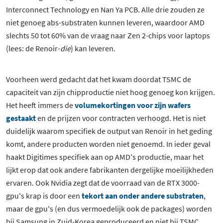
Interconnect Technology en Nan Ya PCB. Alle drie zouden ze
niet genoeg abs-substraten kunnen leveren, waardoor AMD
slechts 50 tot 60% van de vraag naar Zen 2-chips voor laptops
(lees: de Renoir-
die
) kan leveren.
Voorheen werd gedacht dat het kwam doordat TSMC de
capaciteit van zijn chipproductie niet hoog genoeg kon krijgen.
Het heeft immers de
volumekortingen voor zijn wafers
gestaakt
en de prijzen voor contracten verhoogd. Het is niet
duidelijk waarom specifiek de output van Renoir in het geding
komt, andere producten worden niet genoemd. In ieder geval
haakt Digitimes specifiek aan op AMD's productie, maar het
lijkt erop dat ook andere fabrikanten dergelijke moeilijkheden
ervaren. Ook Nvidia zegt dat de voorraad van de RTX 3000-
gpu's krap is door een
tekort aan onder andere substraten
,
maar de gpu's (en dus vermoedelijk ook de packages) worden
bij Samsung in Zuid-Korea geproduceerd en niet bij TSMC.