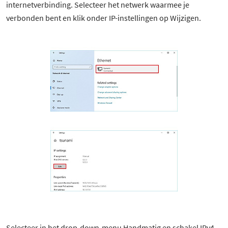
internetverbinding. Selecteer het netwerk waarmee je
verbonden bent en klik onder IP-instellingen op Wijzigen.
Selecteer in het drop-down-menu Handmatig en schakel IPv4