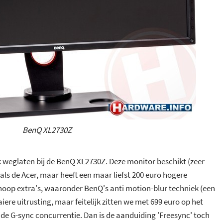
BenQ XL2730Z
k weglaten bij de BenQ XL2730Z. Deze monitor beschikt (zeer
 als de Acer, maar heeft een maar liefst 200 euro hogere
n hoop extra's, waaronder BenQ's anti motion-blur techniek (een
iere uitrusting, maar feitelijk zitten we met 699 euro op het
de G-sync concurrentie. Dan is de aanduiding 'Freesync' toch