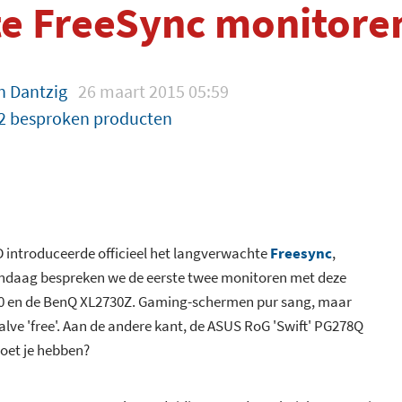
te FreeSync monitore
n Dantzig
26 maart 2015 05:59
2 besproken producten
D introduceerde officieel het langverwachte
Freesync
,
andaag bespreken we de eerste twee monitoren met deze
70 en de BenQ XL2730Z. Gaming-schermen pur sang, maar
ehalve 'free'. Aan de andere kant, de ASUS RoG 'Swift' PG278Q
moet je hebben?