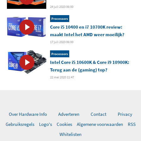
24 juli 2020 06:00
Processors
Core i5 10400 en i7 10700K review:
maakt Intel het AMD weer moeilijk?
17 juli 2020 06:00
Processors
Intel Core i5 10600K & Core i9 10900K:
Terug aan de (gaming) top?
22 mei 2020 11:47
Over Hardware Info
Adverteren
Contact
Privacy
Gebruiksregels
Logo's
Cookies
Algemene voorwaarden
RSS
Whitelisten