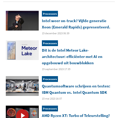
Processors
Intel weer on-track? Vijfde generatie
Xeon (Emerald Rapids) gepresenteerd.
15 december 2023 06:39
Processors
Dit is de Intel Meteor Lake-
architectuur: efficiënter met AI en
opgebouwd uit bouwblokken
19 september 2023 17:35
Processors
Quantumsoftware schrijven en testen:
IBM Quantum vs. Intel Quantum SDK
15 mei 2023 16:07
Processors
AMD Ryzen XT: Turbo of Teleurstelling?