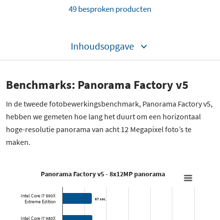
49 besproken producten
Inhoudsopgave
Benchmarks: Panorama Factory v5
In de tweede fotobewerkingsbenchmark, Panorama Factory v5,
hebben we gemeten hoe lang het duurt om een horizontaal
hoge-resolutie panorama van acht 12 Megapixel foto’s te
maken.
Panorama Factory v5 - 8x12MP panorama
Intel Core i7 990X
67 sec.
67 sec.
Extreme Edition
Intel Core i7 980X