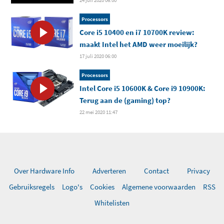
24 juli 2020 06:00
Processors
Core i5 10400 en i7 10700K review:
maakt Intel het AMD weer moeilijk?
17 juli 2020 06:00
Processors
Intel Core i5 10600K & Core i9 10900K:
Terug aan de (gaming) top?
22 mei 2020 11:47
Over Hardware Info
Adverteren
Contact
Privacy
Gebruiksregels
Logo's
Cookies
Algemene voorwaarden
RSS
Whitelisten