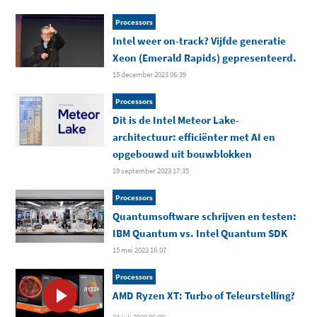
Processors
Intel weer on-track? Vijfde generatie
Xeon (Emerald Rapids) gepresenteerd.
15 december 2023 06:39
Processors
Dit is de Intel Meteor Lake-
architectuur: efficiënter met AI en
opgebouwd uit bouwblokken
19 september 2023 17:35
Processors
Quantumsoftware schrijven en testen:
IBM Quantum vs. Intel Quantum SDK
15 mei 2023 16:07
Processors
AMD Ryzen XT: Turbo of Teleurstelling?