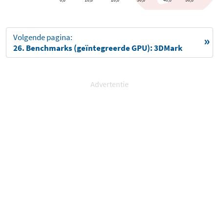
0,0
10,0
20,0
30,0
40,0
50,0
Volgende pagina:
26. Benchmarks (geïntegreerde GPU): 3DMark
Advertentie