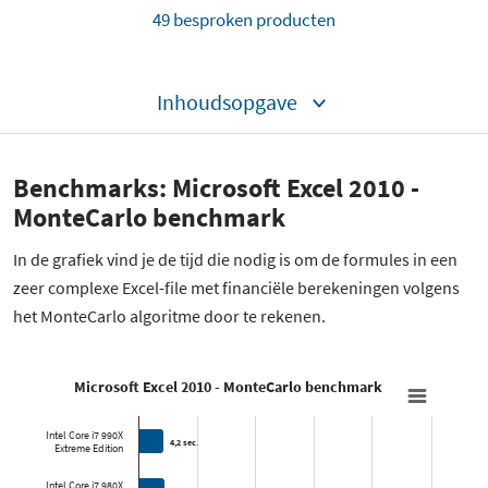
49 besproken producten
Inhoudsopgave
Benchmarks: Microsoft Excel 2010 -
MonteCarlo benchmark
In de grafiek vind je de tijd die nodig is om de formules in een
zeer complexe Excel-file met financiële berekeningen volgens
het MonteCarlo algoritme door te rekenen.
Microsoft Excel 2010 - MonteCarlo benchmark
Intel Core i7 990X
4,2 sec.
4,2 sec.
Extreme Edition
Intel Core i7 980X