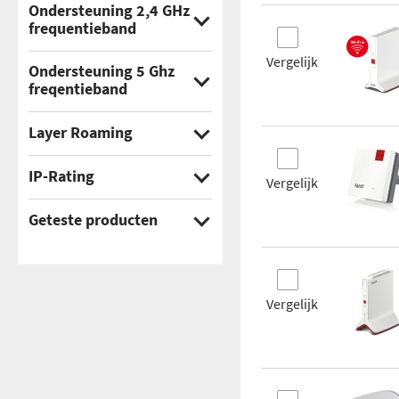
Ondersteuning 2,4 GHz
min.
Mbit/s
frequentieband
Ja
Vergelijk
Ondersteuning 5 Ghz
freqentieband
Nee
Ja
Layer Roaming
Nee
Ja
IP-Rating
Vergelijk
Layer 2
IP56
Geteste producten
Layer 2 / Layer 3
IP57
Ja
Layer 3
IP65
Nee
Nee
Vergelijk
IP66
Getest
binnen
IP67
IP68