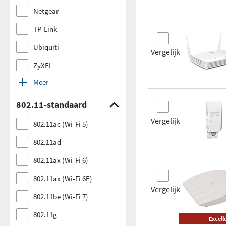
Netgear
TP-Link
Ubiquiti
Vergelijk
ZyXEL
Meer
802.11-standaard
Vergelijk
802.11ac (Wi-Fi 5)
802.11ad
802.11ax (Wi-Fi 6)
802.11ax (Wi-Fi 6E)
Vergelijk
802.11be (Wi-Fi 7)
802.11g
Excell