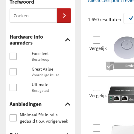
Alle access point revi
Trefwoord
1.650 resultaten
Hardware Info
aanraders
Vergelijk
Excellent
Beste koop
Revi
Great Value
Voordelige keuze
Ultimate
Best getest
Vergelijk
Aanbiedingen
Minimaal 5% in prijs
gedaald t.o.v. vorige week