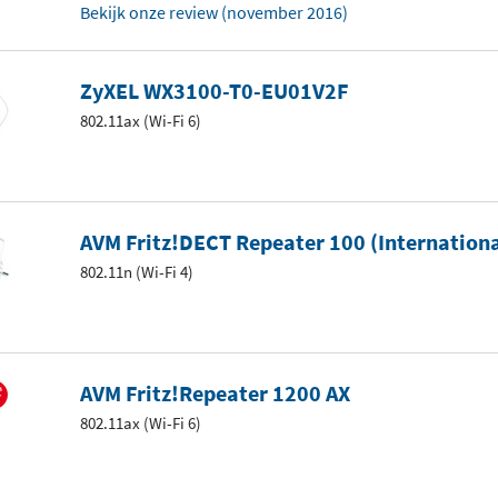
Bekijk onze review (november 2016)
ZyXEL WX3100-T0-EU01V2F
802.11ax (Wi-Fi 6)
AVM Fritz!DECT Repeater 100 (Internationa
802.11n (Wi-Fi 4)
AVM Fritz!Repeater 1200 AX
802.11ax (Wi-Fi 6)