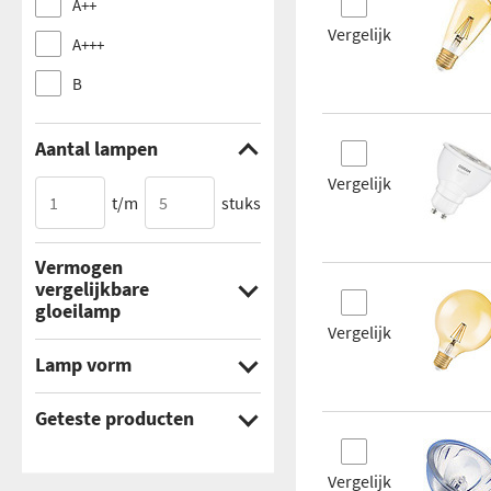
A++
Vergelijk
A+++
B
Aantal lampen
Vergelijk
t/m
stuks
Vermogen
vergelijkbare
gloeilamp
Vergelijk
Lamp vorm
t/m
W
Bol
Geteste producten
Kaars
Ja
Vergelijk
Kogel