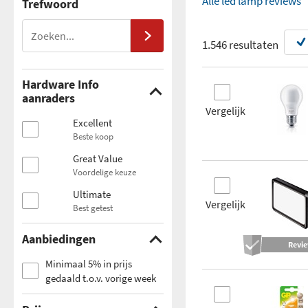
Alle led lamp reviews
Trefwoord
1.546 resultaten
Hardware Info
aanraders
Vergelijk
Excellent
Beste koop
Great Value
Voordelige keuze
Ultimate
Vergelijk
Best getest
Aanbiedingen
Revi
Minimaal 5% in prijs
gedaald t.o.v. vorige week