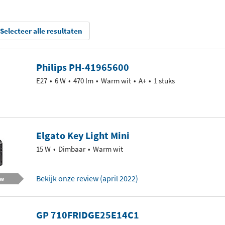
Selecteer alle resultaten
Philips PH-41965600
E27
6 W
470 lm
Warm wit
A+
1 stuks
Elgato Key Light Mini
15 W
Dimbaar
Warm wit
Bekijk onze review (april 2022)
ew
GP 710FRIDGE25E14C1