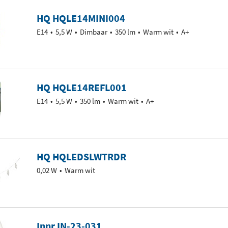
HQ HQLE14MINI004
E14
5,5 W
Dimbaar
350 lm
Warm wit
A+
HQ HQLE14REFL001
E14
5,5 W
350 lm
Warm wit
A+
HQ HQLEDSLWTRDR
0,02 W
Warm wit
Innr IN-23-031