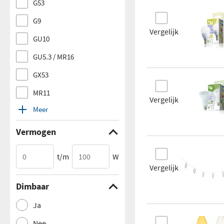
G53
G9
Vergelijk
GU10
GU5.3 / MR16
GX53
MR11
Vergelijk
Meer
Vermogen
t/m
W
Vergelijk
Dimbaar
Ja
Nee