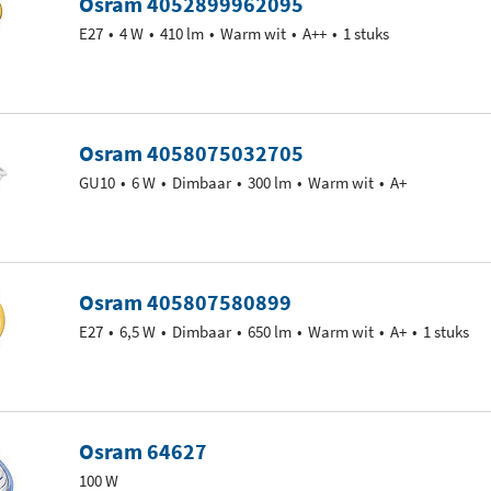
Osram 4052899962095
E27
4 W
410 lm
Warm wit
A++
1 stuks
Osram 4058075032705
GU10
6 W
Dimbaar
300 lm
Warm wit
A+
Osram 405807580899
E27
6,5 W
Dimbaar
650 lm
Warm wit
A+
1 stuks
Osram 64627
100 W