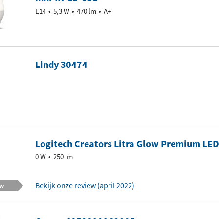
E14
5,3 W
470 lm
A+
Lindy 30474
Logitech Creators Litra Glow Premium LED
0 W
250 lm
Bekijk onze review (april 2022)
ew