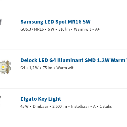
Samsung LED Spot MR16 5W
GU5.3 / MR16
5 W
310 lm
Warm wit
A+
Delock LED G4 Illuminant SMD 1.2W Warm
G4
1,2 W
75 lm
Warm wit
Elgato Key Light
45 W
Dimbaar
2.500 lm
Instelbaar
A
1 stuks