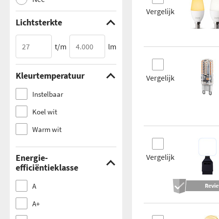
Vergelijk
Lichtsterkte
t/m
lm
Kleurtemperatuur
Vergelijk
Instelbaar
Koel wit
Warm wit
Energie-
Vergelijk
efficiëntieklasse
A
Revi
A+