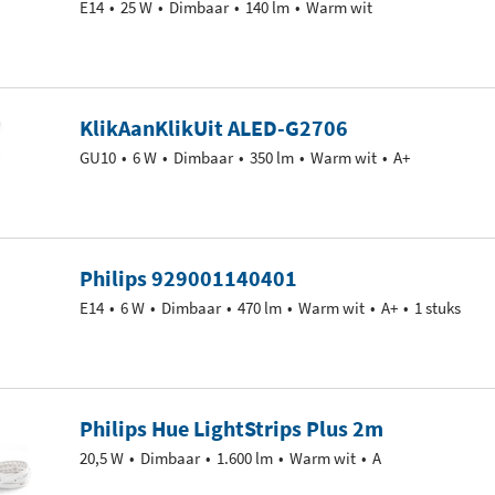
E14
25 W
Dimbaar
140 lm
Warm wit
KlikAanKlikUit ALED-G2706
GU10
6 W
Dimbaar
350 lm
Warm wit
A+
Philips 929001140401
E14
6 W
Dimbaar
470 lm
Warm wit
A+
1 stuks
Philips Hue LightStrips Plus 2m
20,5 W
Dimbaar
1.600 lm
Warm wit
A