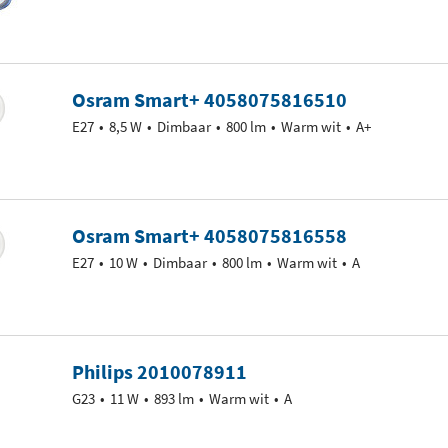
Osram Smart+ 4058075816510
E27
8,5 W
Dimbaar
800 lm
Warm wit
A+
Osram Smart+ 4058075816558
E27
10 W
Dimbaar
800 lm
Warm wit
A
Philips 2010078911
G23
11 W
893 lm
Warm wit
A