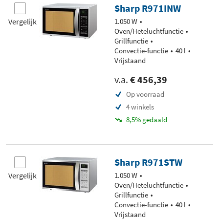
Sharp R971INW
Vergelijk
1.050 W
Oven/Heteluchtfunctie
Grillfunctie
Convectie-functie
40 l
Vrijstaand
v.a.
€ 456,39
Op voorraad
4 winkels
8,5% gedaald
Sharp R971STW
Vergelijk
1.050 W
Oven/Heteluchtfunctie
Grillfunctie
Convectie-functie
40 l
Vrijstaand