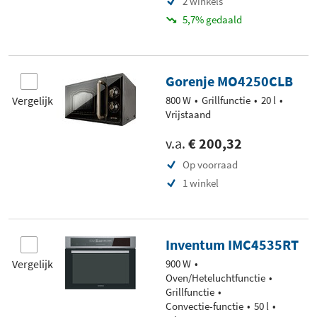
2 winkels
5,7% gedaald
Gorenje MO4250CLB
Vergelijk
800 W
Grillfunctie
20 l
Vrijstaand
v.a.
€ 200,32
Op voorraad
1 winkel
Inventum IMC4535RT
Vergelijk
900 W
Oven/Heteluchtfunctie
Grillfunctie
Convectie-functie
50 l