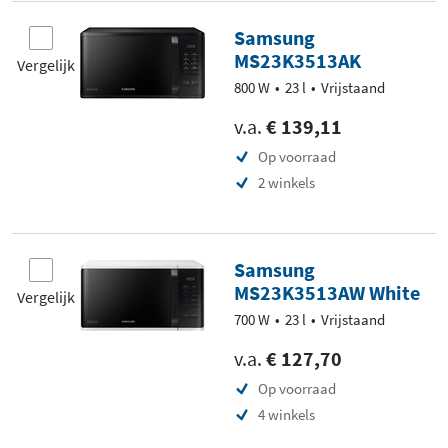
Samsung
MS23K3513AK
Vergelijk
800 W
23 l
Vrijstaand
v.a.
€ 139,11
Op voorraad
2 winkels
Samsung
MS23K3513AW White
Vergelijk
700 W
23 l
Vrijstaand
v.a.
€ 127,70
Op voorraad
4 winkels