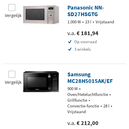
Panasonic NN-
SD27HSGTG
Vergelijk
1.000 W
23 l
Vrijstaand
v.a.
€ 181,94
Op voorraad
3 winkels
Samsung
MC28H5015AK/EF
Vergelijk
900 W
Oven/Heteluchtfunctie
Grillfunctie
Convectie-functie
28 l
Vrijstaand
v.a.
€ 212,00