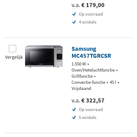
v.a.
€ 179,00
Op voorraad
4 winkels
Samsung
MC457TGRCSR
Vergelijk
1.550 W
Oven/Heteluchtfunctie
Grillfunctie
Convectie-functie
45 l
Vrijstaand
v.a.
€ 322,57
Op voorraad
5 winkels