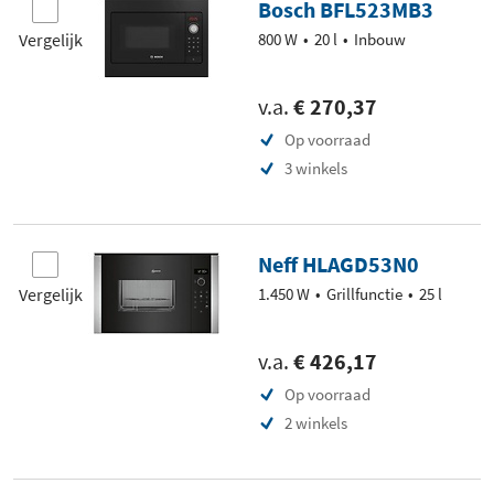
Bosch BFL523MB3
Vergelijk
800 W
20 l
Inbouw
v.a.
€ 270,37
Op voorraad
3 winkels
Neff HLAGD53N0
Vergelijk
1.450 W
Grillfunctie
25 l
v.a.
€ 426,17
Op voorraad
2 winkels