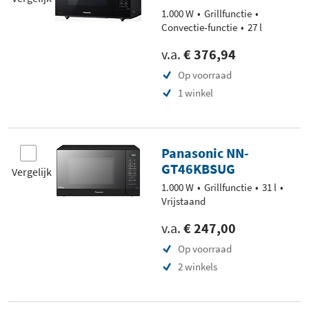
1.000 W
Grillfunctie
Convectie-functie
27 l
v.a.
€ 376,94
Op voorraad
1 winkel
Panasonic NN-
GT46KBSUG
Vergelijk
1.000 W
Grillfunctie
31 l
Vrijstaand
v.a.
€ 247,00
Op voorraad
2 winkels