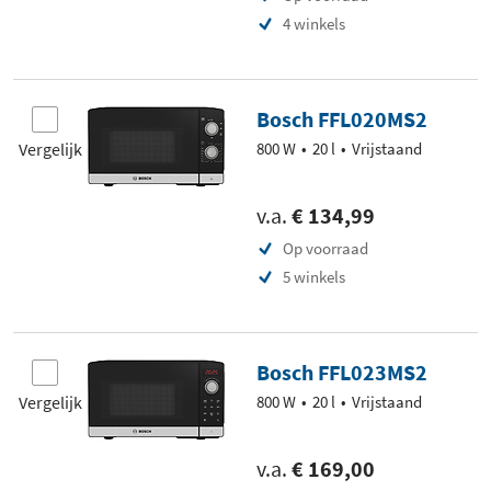
4 winkels
Bosch FFL020MS2
Vergelijk
800 W
20 l
Vrijstaand
v.a.
€ 134,99
Op voorraad
5 winkels
Bosch FFL023MS2
Vergelijk
800 W
20 l
Vrijstaand
v.a.
€ 169,00