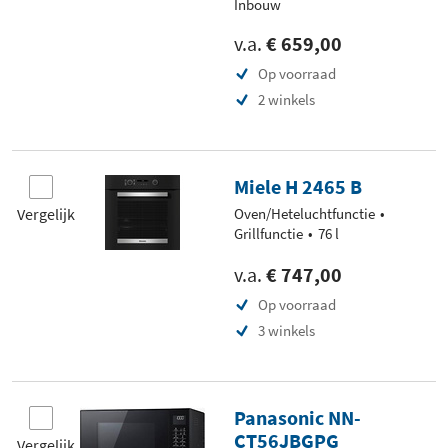
Inbouw
v.a.
€ 659,00
Op voorraad
2 winkels
Miele H 2465 B
Vergelijk
Oven/Heteluchtfunctie
Grillfunctie
76 l
v.a.
€ 747,00
Op voorraad
3 winkels
Panasonic NN-
CT56JBGPG
Vergelijk