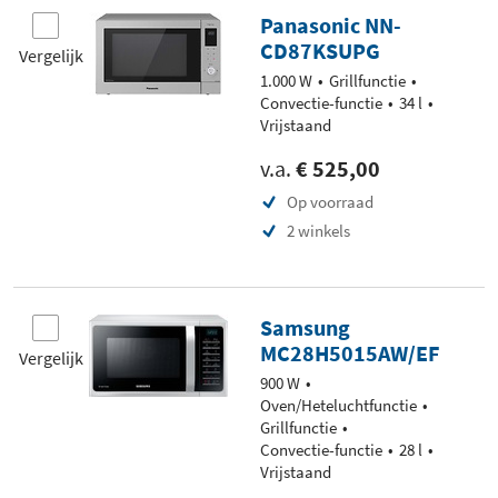
Panasonic NN-
CD87KSUPG
Vergelijk
1.000 W
Grillfunctie
Convectie-functie
34 l
Vrijstaand
v.a.
€ 525,00
Op voorraad
2 winkels
Samsung
MC28H5015AW/EF
Vergelijk
900 W
Oven/Heteluchtfunctie
Grillfunctie
Convectie-functie
28 l
Vrijstaand