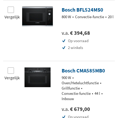
Bosch BFL524MS0
Vergelijk
800 W
Convectie-functie
20 l
v.a.
€ 394,68
Op voorraad
2 winkels
Bosch CMA585MB0
Vergelijk
900 W
Oven/Heteluchtfunctie
Grillfunctie
Convectie-functie
44 l
Inbouw
v.a.
€ 679,00
Op voorraad