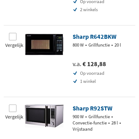
Op voorraad
2 winkels
Sharp R642BKW
Vergelijk
800 W
Grillfunctie
20 l
v.a.
€ 128,88
Op voorraad
1 winkel
Sharp R92STW
Vergelijk
900 W
Grillfunctie
Convectie-functie
28 l
Vrijstaand