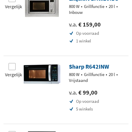
Vergelijk
800 W
Grillfunctie
20 l
Inbouw
v.a.
€ 159,00
Op voorraad
1 winkel
Sharp R642INW
Vergelijk
800 W
Grillfunctie
20 l
Vrijstaand
v.a.
€ 99,00
Op voorraad
5 winkels