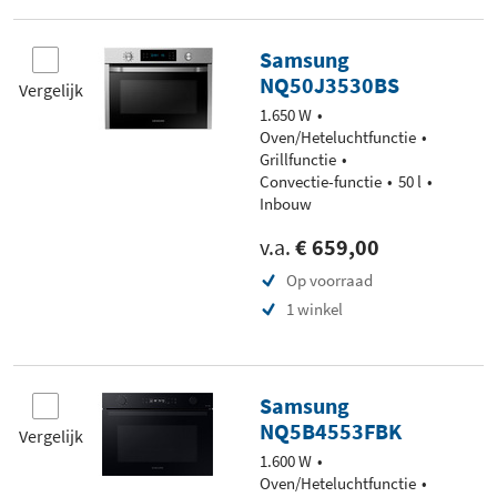
Samsung
NQ50J3530BS
Vergelijk
1.650 W
Oven/Heteluchtfunctie
Grillfunctie
Convectie-functie
50 l
Inbouw
v.a.
€ 659,00
Op voorraad
1 winkel
Samsung
NQ5B4553FBK
Vergelijk
1.600 W
Oven/Heteluchtfunctie