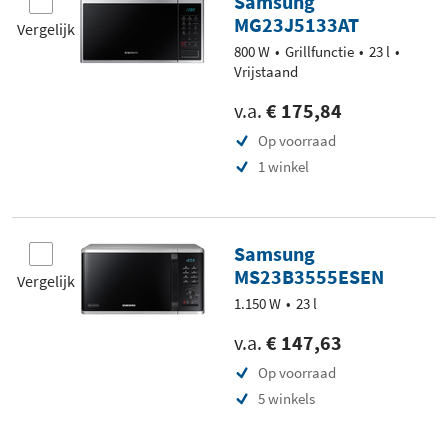
Samsung
MG23J5133AT
Vergelijk
800 W
Grillfunctie
23 l
Vrijstaand
v.a.
€ 175,84
Op voorraad
1 winkel
Samsung
MS23B3555ESEN
Vergelijk
1.150 W
23 l
v.a.
€ 147,63
Op voorraad
5 winkels