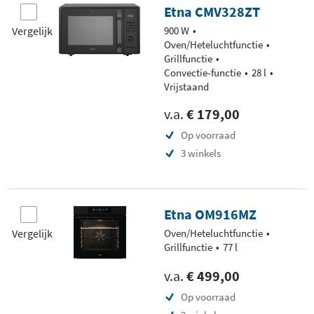
Etna CMV328ZT
Vergelijk
900 W
Oven/Heteluchtfunctie
Grillfunctie
Convectie-functie
28 l
Vrijstaand
v.a.
€ 179,00
Op voorraad
3 winkels
Etna OM916MZ
Vergelijk
Oven/Heteluchtfunctie
Grillfunctie
77 l
v.a.
€ 499,00
Op voorraad