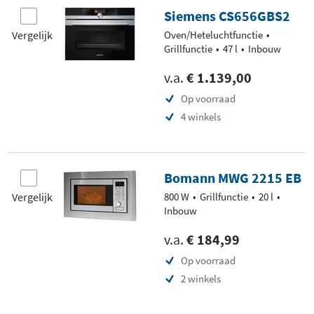
Siemens CS656GBS2
Vergelijk
Oven/Heteluchtfunctie
Grillfunctie
47 l
Inbouw
v.a.
€ 1.139,00
Op voorraad
4 winkels
Bomann MWG 2215 EB
Vergelijk
800 W
Grillfunctie
20 l
Inbouw
v.a.
€ 184,99
Op voorraad
2 winkels