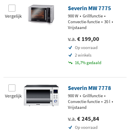
Severin MW 7775
Vergelijk
900 W
Grillfunctie
Convectie-functie
30 l
Vrijstaand
v.a.
€ 199,00
Op voorraad
2 winkels
16,7% gedaald
Severin MW 7778
Vergelijk
900 W
Grillfunctie
Convectie-functie
25 l
Vrijstaand
v.a.
€ 245,84
Op voorraad