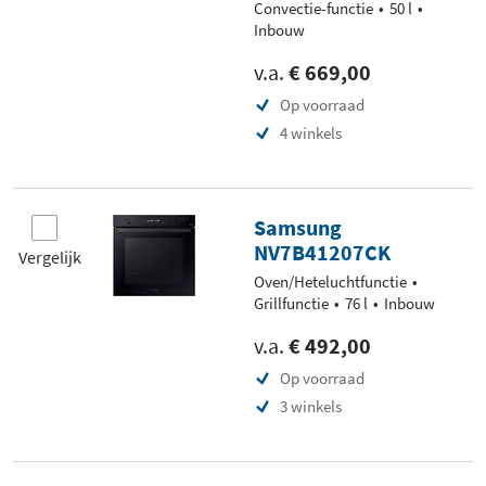
Convectie-functie
50 l
Inbouw
v.a.
€ 669,00
Op voorraad
4 winkels
Samsung
NV7B41207CK
Vergelijk
Oven/Heteluchtfunctie
Grillfunctie
76 l
Inbouw
v.a.
€ 492,00
Op voorraad
3 winkels