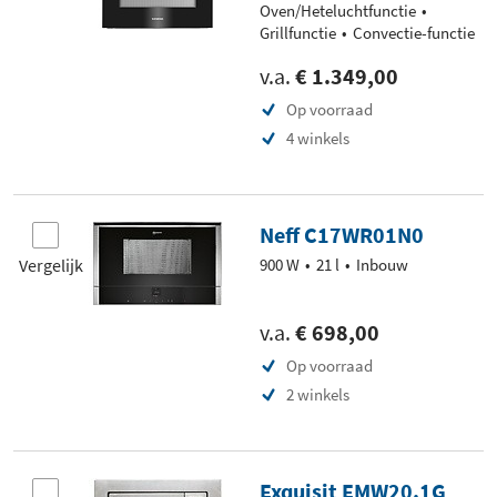
Oven/Heteluchtfunctie
Grillfunctie
Convectie-functie
v.a.
€ 1.349,00
Op voorraad
4 winkels
Neff C17WR01N0
Vergelijk
900 W
21 l
Inbouw
v.a.
€ 698,00
Op voorraad
2 winkels
Exquisit EMW20.1G