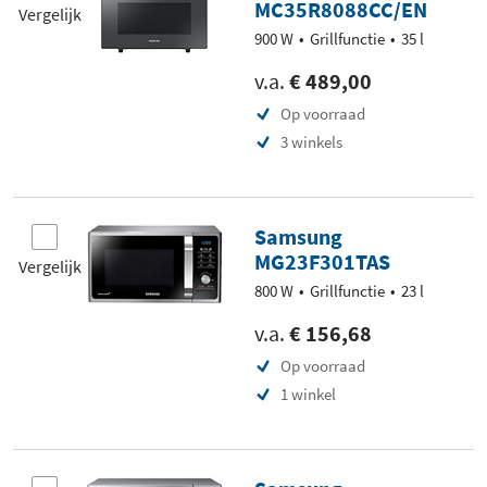
MC35R8088CC/EN
Vergelijk
900 W
Grillfunctie
35 l
v.a.
€ 489,00
Op voorraad
3 winkels
Samsung
MG23F301TAS
Vergelijk
800 W
Grillfunctie
23 l
v.a.
€ 156,68
Op voorraad
1 winkel