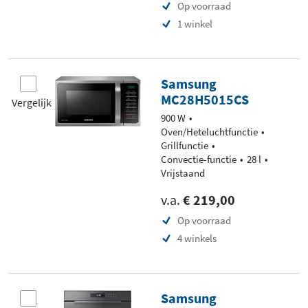
Op voorraad
1 winkel
Samsung
MC28H5015CS
Vergelijk
900 W
Oven/Heteluchtfunctie
Grillfunctie
Convectie-functie
28 l
Vrijstaand
v.a.
€ 219,00
Op voorraad
4 winkels
Samsung