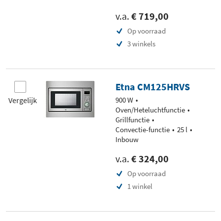
v.a.
€ 719,00
Op voorraad
3 winkels
Etna CM125HRVS
Vergelijk
900 W
Oven/Heteluchtfunctie
Grillfunctie
Convectie-functie
25 l
Inbouw
v.a.
€ 324,00
Op voorraad
1 winkel