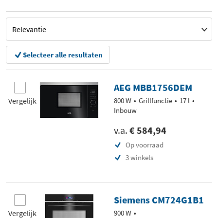
Selecteer alle resultaten
AEG MBB1756DEM
Vergelijk
800 W
Grillfunctie
17 l
Inbouw
v.a.
€ 584,94
Op voorraad
3 winkels
Siemens CM724G1B1
Vergelijk
900 W