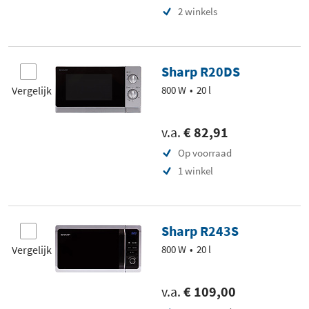
2 winkels
Sharp R20DS
Vergelijk
800 W
20 l
v.a.
€ 82,91
Op voorraad
1 winkel
Sharp R243S
Vergelijk
800 W
20 l
v.a.
€ 109,00