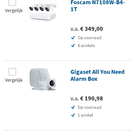
Foscam N7108W-B4-
1T
Vergelijk
v.a.
€ 349,00
Op voorraad
8 winkels
Gigaset All You Need
Alarm Box
Vergelijk
v.a.
€ 190,98
Op voorraad
1 winkel