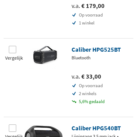
v.a.
€ 179,00
Op voorraad
1 winkel
Caliber HPG525BT
Vergelijk
Bluetooth
v.a.
€ 33,00
Op voorraad
2 winkels
5,6% gedaald
Caliber HPG540BT
Vergelijk
Lijningang 3,5 mm jack