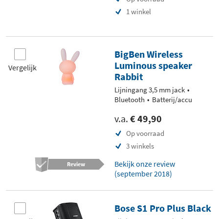
1 winkel
BigBen Wireless
Luminous speaker
Vergelijk
Rabbit
Lijningang 3,5 mm jack
Bluetooth
Batterij/accu
v.a.
€ 49,90
Op voorraad
3 winkels
Bekijk onze review
Review
(september 2018)
Bose S1 Pro Plus Black