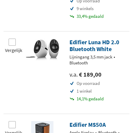
Op voorraad
9 winkels
33,4% gedaald
Edifier Luna HD 2.0
Bluetooth White
Vergelijk
Lijningang 3,5 mm jack
Bluetooth
v.a.
€ 189,00
Op voorraad
1 winkel
14,1% gedaald
Edifier MS50A
Vergelijk
Apple Airplay
Bluetooth