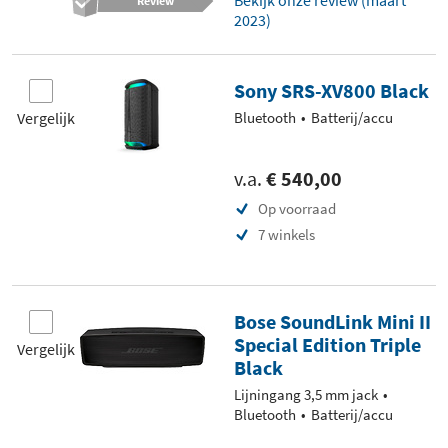
Bekijk onze review (maart
Review
2023)
Sony SRS-XV800 Black
Vergelijk
Bluetooth
Batterij/accu
v.a.
€ 540,00
Op voorraad
7 winkels
Bose SoundLink Mini II
Special Edition Triple
Vergelijk
Black
Lijningang 3,5 mm jack
Bluetooth
Batterij/accu