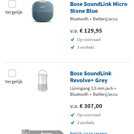
Bose SoundLink Micro
Stone Blue
Vergelijk
Bluetooth
Batterij/accu
v.a.
€ 129,95
Op voorraad
3 winkels
Bose SoundLink
Revolve+ Grey
Vergelijk
Lijningang 3,5 mm jack
Bluetooth
Batterij/accu
v.a.
€ 307,00
Op voorraad
2 winkels
Bekijk onze review
Review