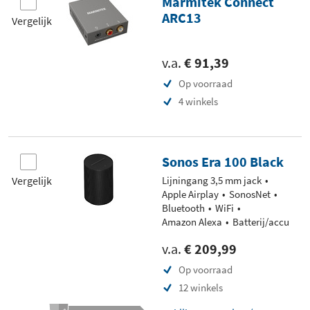
Marmitek Connect
ARC13
Vergelijk
v.a.
€ 91,39
Op voorraad
4 winkels
Sonos Era 100 Black
Vergelijk
Lijningang 3,5 mm jack
Apple Airplay
SonosNet
Bluetooth
WiFi
Amazon Alexa
Batterij/accu
v.a.
€ 209,99
Op voorraad
12 winkels