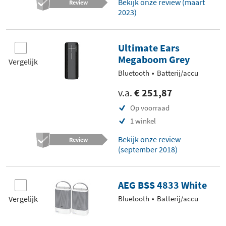
Bekijk onze review (maart
Review
2023)
Ultimate Ears
Megaboom Grey
Vergelijk
Bluetooth
Batterij/accu
v.a.
€ 251,87
Op voorraad
1 winkel
Bekijk onze review
Review
(september 2018)
AEG BSS 4833 White
Vergelijk
Bluetooth
Batterij/accu