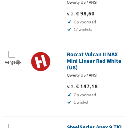
Qwerty US / ANSI
v.a.
€ 98,60
Op voorraad
17 winkels
Roccat Vulcan II MAX
Mini Linear Red White
Vergelijk
(US)
Qwerty US / ANSI
v.a.
€ 147,18
Op voorraad
1 winkel
SteelSeries Apex 9 TKL