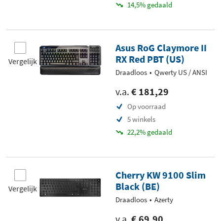
14,5% gedaald
Asus RoG Claymore II
RX Red PBT (US)
Vergelijk
Draadloos
Qwerty US / ANSI
v.a.
€ 181,29
Op voorraad
5 winkels
22,2% gedaald
Cherry KW 9100 Slim
Black (BE)
Vergelijk
Draadloos
Azerty
v.a.
€ 69,90