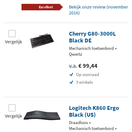
Bekijk onze review (november
Excellent
2016)
Cherry G80-3000L
Black DE
Vergelijk
Mechanisch toetsenbord
Qwertz
v.a.
€ 99,44
Op voorraad
3 winkels
Logitech K860 Ergo
Black (US)
Vergelijk
Draadloos
Mechanisch toetsenbord