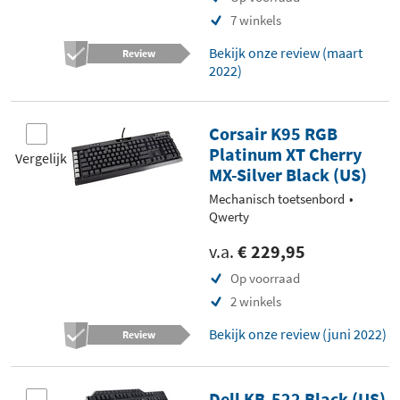
7 winkels
Bekijk onze review (maart
Review
2022)
Corsair K95 RGB
Platinum XT Cherry
Vergelijk
MX-Silver Black (US)
Mechanisch toetsenbord
Qwerty
v.a.
€ 229,95
Op voorraad
2 winkels
Bekijk onze review (juni 2022)
Review
Dell KB-522 Black (US)