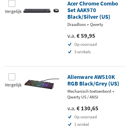
Acer Chrome Combo
Set AAK970
Vergelijk
Black/Silver (US)
Draadloos
Qwerty
v.a.
€ 59,95
Op voorraad
3 winkels
Alienware AW510K
RGB Black/Grey (US)
Vergelijk
Mechanisch toetsenbord
Qwerty US / ANSI
v.a.
€ 130,65
Op voorraad
1 winkel