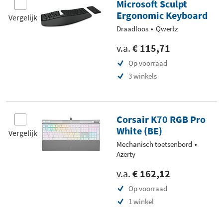
Microsoft Sculpt
Ergonomic Keyboard
Vergelijk
Draadloos
Qwertz
v.a.
€ 115,71
Op voorraad
3 winkels
Corsair K70 RGB Pro
White (BE)
Vergelijk
Mechanisch toetsenbord
Azerty
v.a.
€ 162,12
Op voorraad
1 winkel