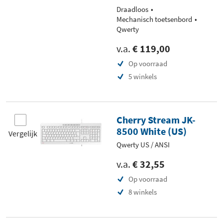
Draadloos
Mechanisch toetsenbord
Qwerty
v.a.
€ 119,00
Op voorraad
5 winkels
Cherry Stream JK-
8500 White (US)
Vergelijk
Qwerty US / ANSI
v.a.
€ 32,55
Op voorraad
8 winkels