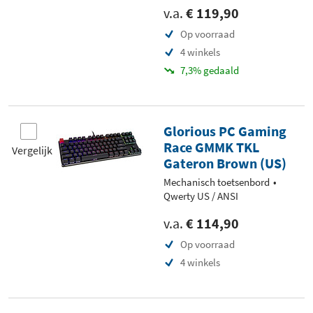
v.a.
€ 119,90
Op voorraad
4 winkels
7,3% gedaald
Glorious PC Gaming
Race GMMK TKL
Vergelijk
Gateron Brown (US)
Mechanisch toetsenbord
Qwerty US / ANSI
v.a.
€ 114,90
Op voorraad
4 winkels