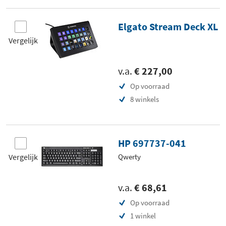
Elgato Stream Deck XL
Vergelijk
v.a.
€ 227,00
Op voorraad
8 winkels
HP 697737-041
Vergelijk
Qwerty
v.a.
€ 68,61
Op voorraad
1 winkel