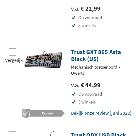
v.a.
€ 22,99
Op voorraad
5 winkels
Trust GXT 865 Asta
Black (US)
Vergelijk
Mechanisch toetsenbord
Qwerty
v.a.
€ 44,99
Op voorraad
3 winkels
Bekijk onze review (juni 2022)
Review
Trust ODY USB Black