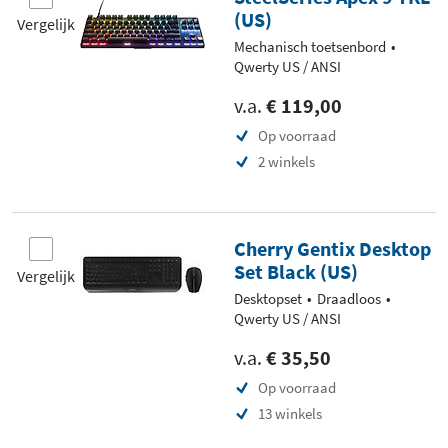
(US)
Vergelijk
Mechanisch toetsenbord
Qwerty US / ANSI
v.a.
€ 119,00
Op voorraad
2 winkels
Cherry Gentix Desktop
Set Black (US)
Vergelijk
Desktopset
Draadloos
Qwerty US / ANSI
v.a.
€ 35,50
Op voorraad
13 winkels