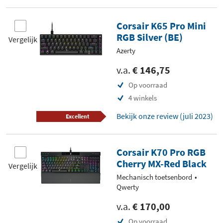
Corsair K65 Pro Mini
RGB Silver (BE)
Vergelijk
Azerty
v.a.
€ 146,75
Op voorraad
4 winkels
Bekijk onze review (juli 2023)
Excellent
Corsair K70 Pro RGB
Cherry MX-Red Black
Vergelijk
Mechanisch toetsenbord
Qwerty
v.a.
€ 170,00
Op voorraad