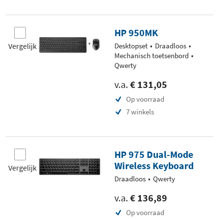
HP 950MK
Vergelijk
Desktopset
Draadloos
Mechanisch toetsenbord
Qwerty
v.a.
€ 131,05
Op voorraad
7 winkels
HP 975 Dual-Mode
Wireless Keyboard
Vergelijk
Draadloos
Qwerty
v.a.
€ 136,89
Op voorraad