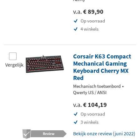
v.a.
€ 89,90
Op voorraad
4 winkels
Corsair K63 Compact
Mechanical Gaming
Vergelijk
Keyboard Cherry MX
Red
Mechanisch toetsenbord
Qwerty US / ANSI
v.a.
€ 104,19
Op voorraad
3 winkels
Bekijk onze review (juni 2022)
Review